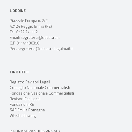
L’ORDINE
Piazzale Europa n. 2/C
42124 Reggio Emilia (RE)
Tel. 0522 271112
Email:
segreteria@odcec.re.it
C.F. 91141130350
Pec. segreteria@odcec.re.legalmail.it
LINK UTILI
Registro Revisori Legali
Consiglio Nazionale Commercialisti
Fondazione Nazionale Commercialisti
Revisori Enti Locali
Fondazioni RE
SAF Emilia Romagna
Whistleblowing
INFORMATIVA SULLA PRIVACY