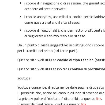
i cookie di navigazione o di sessione, che garantis
accedere ad aree riservate);
i cookie analytics, assimilati ai cookie tecnici ladd
come questi visitano il sito stesso;
i cookie di funzionalità, che permettono all’utente la
di migliorare il servizio reso allo stesso.
Da un punto di vista soggettivo si distinguono i cookie in
per il tramite del primo (c.d terze parti).
Questo sito web utilizza
cookie di tipo tecnico (persi
Questo sito web utilizza inoltre i
cookies di profilazio
Youtube
Youtube consente, direttamente dalle pagine di questo sit
E’ possibile che, anche nel caso in cui non si proceda alla 
La privacy policy di Youtube è disponibile a questo
link
.
E’ possibile disattivare i cookie a questo
link
.