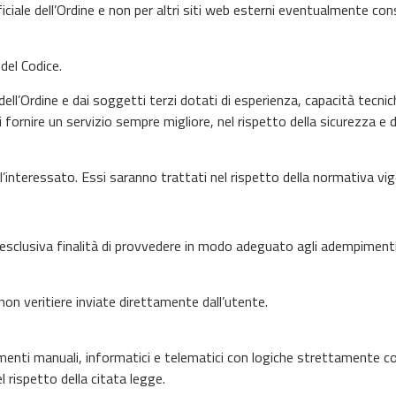
iciale dell’Ordine e non per altri siti web esterni eventualmente consu
 del Codice.
dell’Ordine e dai soggetti terzi dotati di esperienza, capacità tecni
 fornire un servizio sempre migliore, nel rispetto della sicurezza e d
l’interessato. Essi saranno trattati nel rispetto della normativa v
l’esclusiva finalità di provvedere in modo adeguato agli adempimenti 
 non veritiere inviate direttamente dall’utente.
menti manuali, informatici e telematici con logiche strettamente co
l rispetto della citata legge.