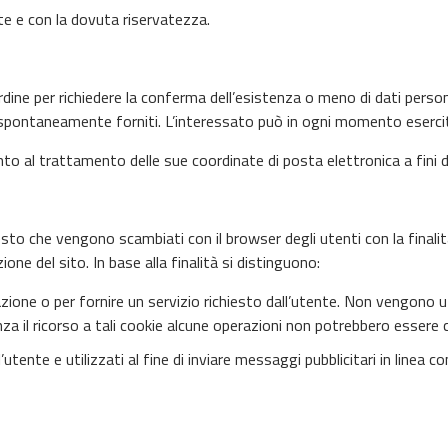
te e con la dovuta riservatezza.
ine per richiedere la conferma dell’esistenza o meno di dati personal
spontaneamente forniti. L’interessato può in ogni momento esercitare g
to al trattamento delle sue coordinate di posta elettronica a fini d
 testo che vengono scambiati con il browser degli utenti con la final
one del sito. In base alla finalità si distinguono:
zione o per fornire un servizio richiesto dall’utente. Non vengono u
Senza il ricorso a tali cookie alcune operazioni non potrebbero esse
 all’utente e utilizzati al fine di inviare messaggi pubblicitari in lin