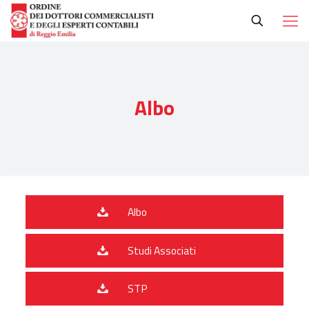
Albo
Albo
Studi Associati
STP