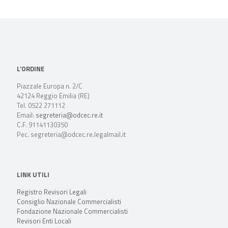
L’ORDINE
Piazzale Europa n. 2/C
42124 Reggio Emilia (RE)
Tel. 0522 271112
Email:
segreteria@odcec.re.it
C.F. 91141130350
Pec. segreteria@odcec.re.legalmail.it
LINK UTILI
Registro Revisori Legali
Consiglio Nazionale Commercialisti
Fondazione Nazionale Commercialisti
Revisori Enti Locali