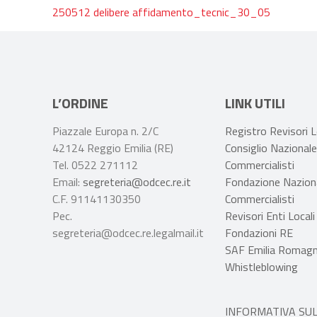
250512 delibere affidamento_tecnic_30_05
L’ORDINE
LINK UTILI
Piazzale Europa n. 2/C
Registro Revisori L
42124 Reggio Emilia (RE)
Consiglio Nazional
Tel. 0522 271112
Commercialisti
Email:
segreteria@odcec.re.it
Fondazione Nazion
C.F. 91141130350
Commercialisti
Pec.
Revisori Enti Locali
segreteria@odcec.re.legalmail.it
Fondazioni RE
SAF Emilia Romag
Whistleblowing
INFORMATIVA SUL