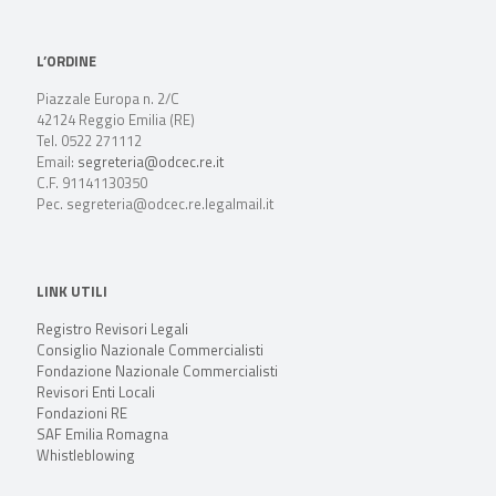
L’ORDINE
Piazzale Europa n. 2/C
42124 Reggio Emilia (RE)
Tel. 0522 271112
Email:
segreteria@odcec.re.it
C.F. 91141130350
Pec. segreteria@odcec.re.legalmail.it
LINK UTILI
Registro Revisori Legali
Consiglio Nazionale Commercialisti
Fondazione Nazionale Commercialisti
Revisori Enti Locali
Fondazioni RE
SAF Emilia Romagna
Whistleblowing