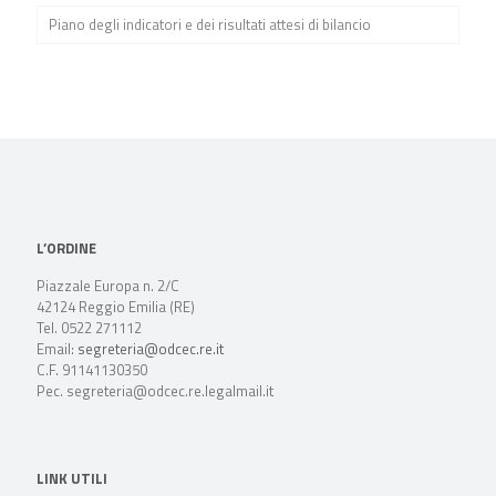
Piano degli indicatori e dei risultati attesi di bilancio
L’ORDINE
Piazzale Europa n. 2/C
42124 Reggio Emilia (RE)
Tel. 0522 271112
Email:
segreteria@odcec.re.it
C.F. 91141130350
Pec. segreteria@odcec.re.legalmail.it
LINK UTILI