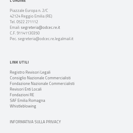
L’ORDINE
Piazzale Europa n. 2/C
42124 Reggio Emilia (RE)
Tel. 0522 271112
Email:
segreteria@odcec.re.it
C.F. 91141130350
Pec. segreteria@odcec.re.legalmail.it
LINK UTILI
Registro Revisori Legali
Consiglio Nazionale Commercialisti
Fondazione Nazionale Commercialisti
Revisori Enti Locali
Fondazioni RE
SAF Emilia Romagna
Whistleblowing
INFORMATIVA SULLA PRIVACY