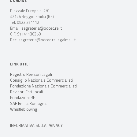
L’ORDINE
Piazzale Europa n. 2/C
42124 Reggio Emilia (RE)
Tel. 0522 271112
Email:
segreteria@odcec.re.it
C.F. 91141130350
Pec. segreteria@odcec.re.legalmail.it
LINK UTILI
Registro Revisori Legali
Consiglio Nazionale Commercialisti
Fondazione Nazionale Commercialisti
Revisori Enti Locali
Fondazioni RE
SAF Emilia Romagna
Whistleblowing
INFORMATIVA SULLA PRIVACY