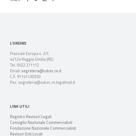
L’ORDINE
Piazzale Europa n. 2/C
42124 Reggio Emilia (RE)
Tel. 0522 271112
Email:
segreteria@odcec.re.it
C.F. 91141130350
Pec. segreteria@odcec.re.legalmail.it
LINK UTILI
Registro Revisori Legali
Consiglio Nazionale Commercialisti
Fondazione Nazionale Commercialisti
Revisori Enti Locali