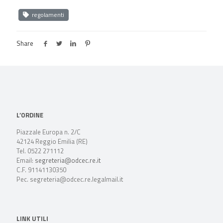
regolamenti
Share
L’ORDINE
Piazzale Europa n. 2/C
42124 Reggio Emilia (RE)
Tel. 0522 271112
Email:
segreteria@odcec.re.it
C.F. 91141130350
Pec. segreteria@odcec.re.legalmail.it
LINK UTILI