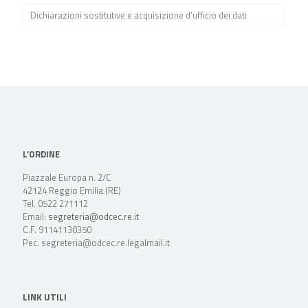
Dichiarazioni sostitutive e acquisizione d’ufficio dei dati
L’ORDINE
Piazzale Europa n. 2/C
42124 Reggio Emilia (RE)
Tel. 0522 271112
Email:
segreteria@odcec.re.it
C.F. 91141130350
Pec. segreteria@odcec.re.legalmail.it
LINK UTILI