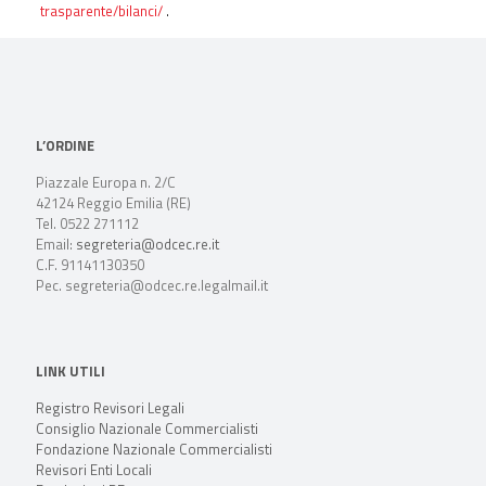
trasparente/bilanci/
.
L’ORDINE
Piazzale Europa n. 2/C
42124 Reggio Emilia (RE)
Tel. 0522 271112
Email:
segreteria@odcec.re.it
C.F. 91141130350
Pec. segreteria@odcec.re.legalmail.it
LINK UTILI
Registro Revisori Legali
Consiglio Nazionale Commercialisti
Fondazione Nazionale Commercialisti
Revisori Enti Locali