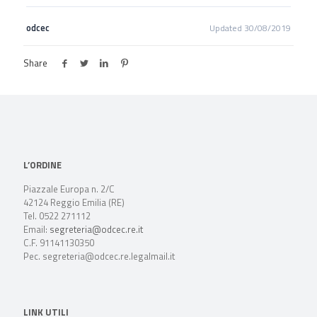
odcec
Updated 30/08/2019
Share
L’ORDINE
Piazzale Europa n. 2/C
42124 Reggio Emilia (RE)
Tel. 0522 271112
Email:
segreteria@odcec.re.it
C.F. 91141130350
Pec. segreteria@odcec.re.legalmail.it
LINK UTILI