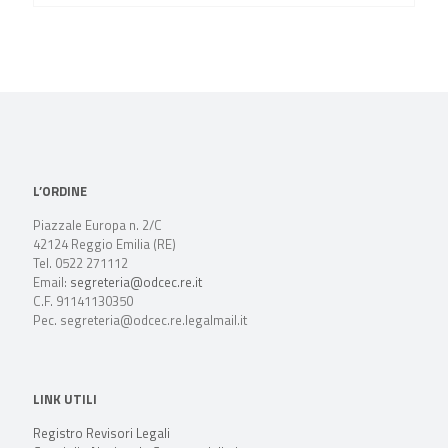
L’ORDINE
Piazzale Europa n. 2/C
42124 Reggio Emilia (RE)
Tel. 0522 271112
Email:
segreteria@odcec.re.it
C.F. 91141130350
Pec. segreteria@odcec.re.legalmail.it
LINK UTILI
Registro Revisori Legali